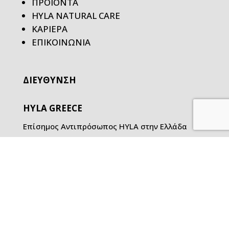
ΠΡΟΙΟΝΤΑ
HYLA NATURAL CARE
ΚΑΡΙΕΡΑ
ΕΠΙΚΟΙΝΩΝΙΑ
ΔΙΕΥΘΥΝΣΗ
HYLA GREECE
Επίσημος Αντιπρόσωπος HYLA στην Ελλάδα
Χρήστος Μαχούχας
Τηλ.: 6948 748445
Αθανάσιος Μαχούχας
Τηλ.: 6978 774664
Νεγρεπόντη 55, 41335, Λάρισα
Email: info [at] hyla-greece.gr
ΤΟ ΚΑΝΑΛΙ ΤΗΣ HYLA